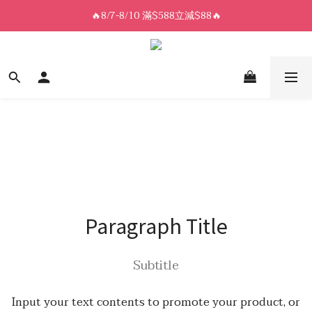
8/7-8/10 全館限時$188免運🛒
🔥8/7-8/10 滿$588立減$88🔥
8/7-8/10 全館限時$188免運🛒
Paragraph Title
Subtitle
Input your text contents to promote your product, or