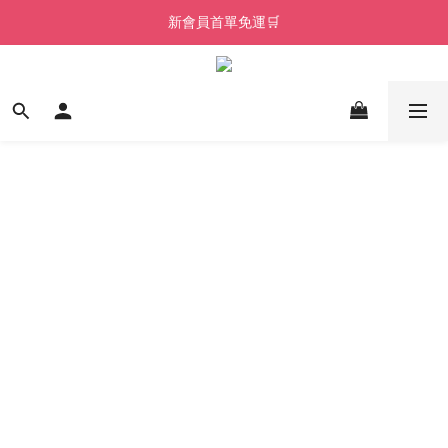
新會員首單免運🛒
新會員首單免運🛒
🔥 Olive Young 熱賣商品｜珍珠柔順修護髮膜
Welcome! 加入會員，享專屬優惠 🎁
新會員首單免運🛒