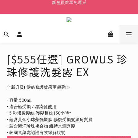
🔥 Olive Young 熱賣商品｜珍珠柔順修護髮膜
新會員首單免運🛒
Welcome! 加入會員，享專屬優惠 🎁
新會員首單免運🛒
[$555任選] GROWUS 珍
珠修護洗髮露 EX
全新升級! 髮絲修護效果更顯著!✨
• 容量 500ml
• 適合極受損 / 漂染髮使用
• 5 秒滲透髮絲 護髮長效150小時*
• 蘊含黃金小球藻低聚肽 修復受損髮絲角質層
• 蘊含海洋珍珠複合物 維持水潤秀髮
• 韓國食藥處認證有效緩解脫髮