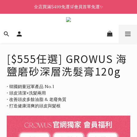
全店買滿$499免運🛒會員首單免運✨
[$555任選] GROWUS 海
鹽磨砂深層洗髮膏120g
• 韓國銷量冠軍產品 No.1
• 頭皮清潔+洗髮兩用
• 改善頭皮多餘油脂 & 老廢角質
• 打造健康清爽的頭皮與髮根