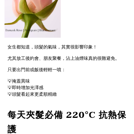
女生都知道，頭髮的氣味，其實很影響印象！
尤其放工後約會、朋友聚餐，沾上油煙味真的很難避免。
只要出門前或飯後輕輕一噴：
💡掩蓋異味
💡即時增加光澤感
💡頭髮看起來更柔順精緻
每天夾髮必備 220°C 抗熱保
護