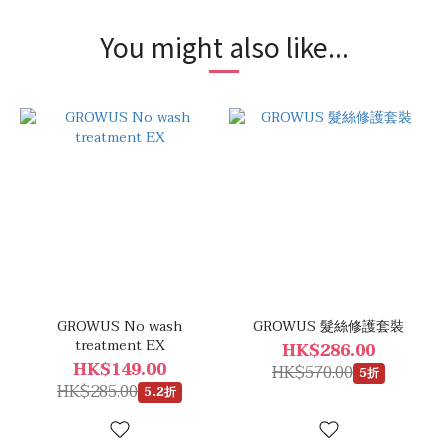
You might also like...
GROWUS No wash
GROWUS 髮絲修護套裝
treatment EX
HK$286.00
HK$149.00
HK$570.00
5折
HK$285.00
5.2折