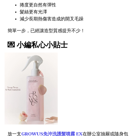
捲度更自然有彈性
髮絲更有光澤
減少長期熱傷害造成的開叉毛躁
簡單一步，已經讓造型質感提升不少！
💌 小編私心小貼士
GROWUS免沖洗護髮噴霧 EX
放一支
在辦公室抽屜或隨身包