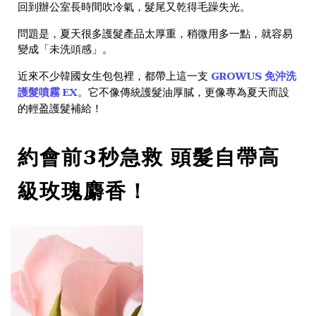
回到辦公室長時間吹冷氣，髮尾又乾得毛躁失光。
問題是，夏天很多護髮產品太厚重，稍微用多一點，就容易
變成「未洗頭感」。
GROWUS 免沖洗
近來不少韓國女生包包裡，都帶上這一支
護髮噴霧 EX
。它不像傳統護髮油厚膩，更像專為夏天而設
的輕盈護髮補給！
約會前3秒急救 頭髮自帶高
級玫瑰麝香！