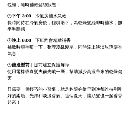
包裡，隨時補救髮絲狀態：
下午 3:00
🕑
｜冷氣房補水急救
長時間待在冷氣房後，輕噴兩下，為乾燥髮絲即時補水，撫
平毛躁感
晚上 6:00
🕑
｜下班約會精緻補香
補妝時順手噴一下，整理凌亂髮尾，同時添上淡淡玫瑰麝香
氣息
熱造型前
🕑
｜提前建立保護屏障
使用電棒或直髮夾前先噴一層，幫助減少高溫帶來的乾燥傷
害
只需要一個輕巧的小習慣，就足夠讓妳從早到晚都維持剛剛
好的柔順、光澤和淡淡香氣。
這個夏天，讓頭髮也一起香香
起來！