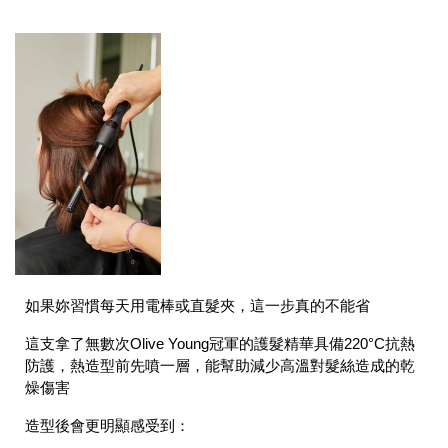
如果妳習慣每天用電棒或直髮夾，這一步真的不能省
這支拿了無數次Olive Young冠軍的護髮精華具備
220°C抗熱
防護
，熱造型前先噴一層，能幫助減少高溫對髮絲造成的乾
燥傷害
造型後會更明顯感受到：