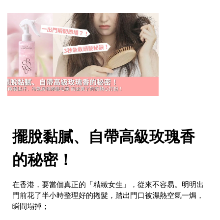
擺脫黏膩、自帶高級玫瑰香
的秘密！
在香港，要當個真正的「精緻女生」，從來不容易。明明出
門前花了半小時整理好的捲髮，踏出門口被濕熱空氣一焗，
瞬間塌掉；