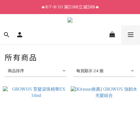
8/7-8/10 全館限時$188免運🛒
🔥8/7-8/10 滿$588立減$88🔥
8/7-8/10 全館限時$188免運🛒
所有商品
商品排序
每頁顯示 24 個