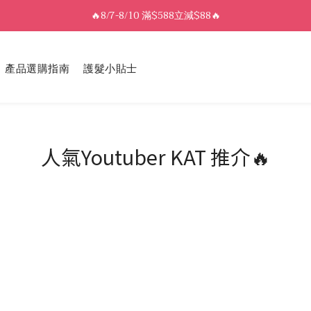
8/7-8/10 全館限時$188免運🛒
🔥8/7-8/10 滿$588立減$88🔥
8/7-8/10 全館限時$188免運🛒
產品選購指南
護髮小貼士
人氣Youtuber KAT 推介🔥