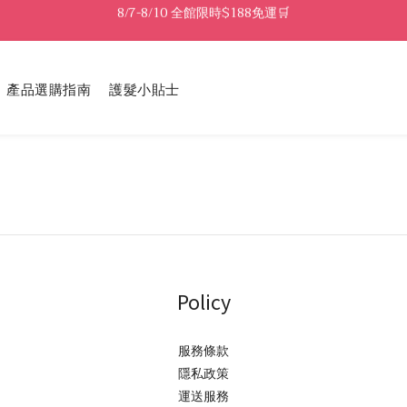
8/7-8/10 全館限時$188免運🛒
8/7-8/10 全館限時$188免運🛒
🔥8/7-8/10 滿$588立減$88🔥
8/7-8/10 全館限時$188免運🛒
產品選購指南
護髮小貼士
Policy
服務條款
隱私政策
運送服務