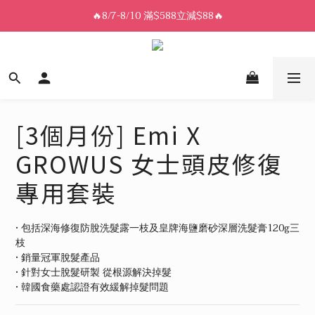
8/7-8/10 全館限時$188免運🛒
🔥8/7-8/10 滿$588立減$88🔥
8/7-8/10 全館限時$188免運🛒
[3個月份] Emi X
GROWUS 女士頭皮修復
專用套裝
• 包括深海修復防脫洗髮露一枝及皇牌海鹽磨砂深層洗髮膏120g三
枝
• 銷量冠軍脫髮產品 
• 針對女士脫髮研製 從根源解決掉髮
• 韓國食藥處認證有效緩解掉髮問題