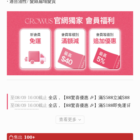
• 適合油性/ 髮絲扁塌髮質
至
08/09 16:00
截止
全店，【88驚喜優惠 🎉】滿$588立減$88
至
08/09 16:00
截止
全店，【88驚喜優惠 🎉】滿$188即免運🛒
查看更多
售出
100+