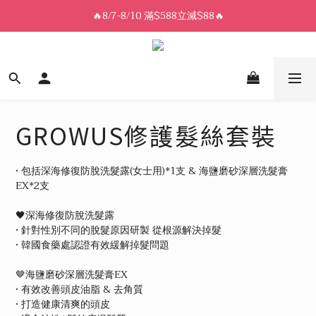
8/7-8/10 全館限時$188免運🛒
🔥8/7-8/10 滿$588立減$88🔥
8/7-8/10 全館限時$188免運🛒
GROWUS修護髮絲套裝
• 包括深海修復防脫洗髮露(女士用)*1支 & 海鹽磨砂深層洗髮膏
EX*2支
🖤深海修復防脫洗髮露
• 針對性別不同的脫髮原因研製 從根源解決掉髮
• 韓國食藥處認證有效緩解掉髮問題
🤎海鹽磨砂深層洗髮膏EX
• 有效改善頭皮油脂 & 去角質
• 打造健康清爽的頭皮