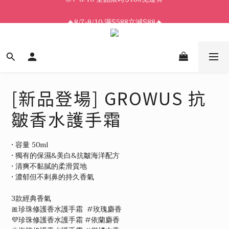
8/7-8/10 全館限時$188免運🛒
🔥8/7-8/10 滿$588立減$88🔥
8/7-8/10 全館限時$188免運🛒
[新品登場] GROWUS 抗
皺香水護手霜
• 容量 50ml
• 獨有的保濕&美白&抗皺海洋配方 
• 清爽不黏膩的柔滑質地
• 濃郁但不剌鼻的持久香氣
3款經典香氣 
🎀珍珠修護香水護手霜  #玫瑰麝香
💜珍珠修護香水護手霜 #依蘭麝香