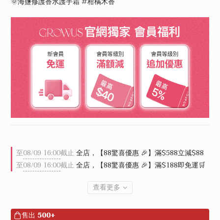
🌞海鹽修護香水護手霜 #柑橘木香
至
08/09 16:00
截止
全店，【88驚喜優惠 🎉】滿$588立減$88
至
08/09 16:00
截止
全店，【88驚喜優惠 🎉】滿$188即免運🛒
查看更多
售出
500+